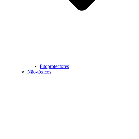
Fitoprotectores
Não-tóxicos