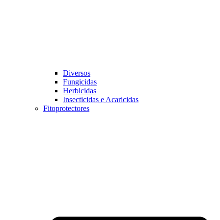
Diversos
Fungicidas
Herbicidas
Insecticidas e Acaricidas
Fitoprotectores