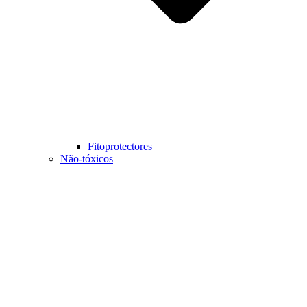
Fitoprotectores
Não-tóxicos