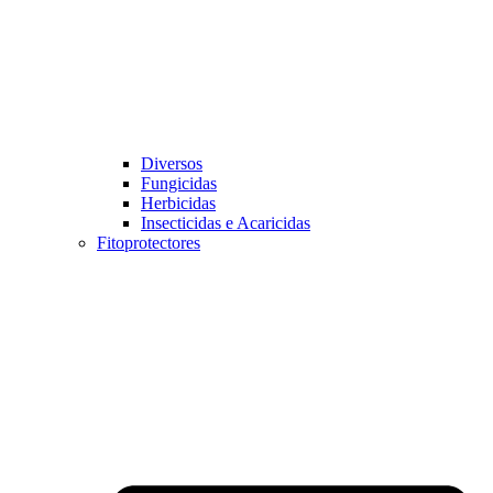
Diversos
Fungicidas
Herbicidas
Insecticidas e Acaricidas
Fitoprotectores