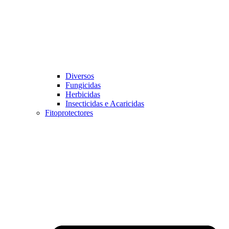
Diversos
Fungicidas
Herbicidas
Insecticidas e Acaricidas
Fitoprotectores