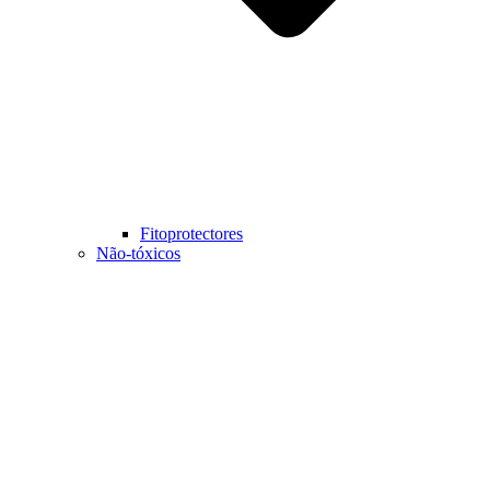
Fitoprotectores
Não-tóxicos