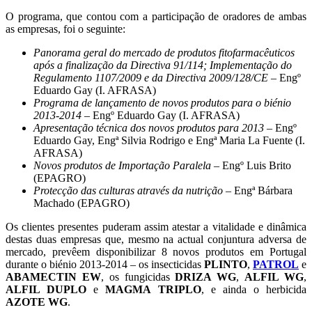
O programa, que contou com a participação de oradores de ambas
as empresas, foi o seguinte:
Panorama geral do mercado de produtos fitofarmacêuticos
após a finalização da Directiva 91/114; Implementação do
Regulamento 1107/2009 e da Directiva 2009/128/CE
– Engº
Eduardo Gay (I. AFRASA)
Programa de lançamento de novos produtos para o biénio
2013-2014
– Engº Eduardo Gay (I. AFRASA)
Apresentação técnica dos novos produtos para 2013
– Engº
Eduardo Gay, Engª Silvia Rodrigo e Engª Maria La Fuente (I.
AFRASA)
Novos produtos de Importação Paralela
– Engº Luis Brito
(EPAGRO)
Protecção das culturas através da nutrição
– Engª Bárbara
Machado (EPAGRO)
Os clientes presentes puderam assim atestar a vitalidade e dinâmica
destas duas empresas que, mesmo na actual conjuntura adversa de
mercado, prevêem disponibilizar 8 novos produtos em Portugal
durante o biénio 2013-2014 – os insecticidas
PLINTO
,
PATROL
e
ABAMECTIN EW
, os fungicidas
DRIZA WG
,
ALFIL WG
,
ALFIL DUPLO
e
MAGMA TRIPLO
, e ainda o herbicida
AZOTE WG
.