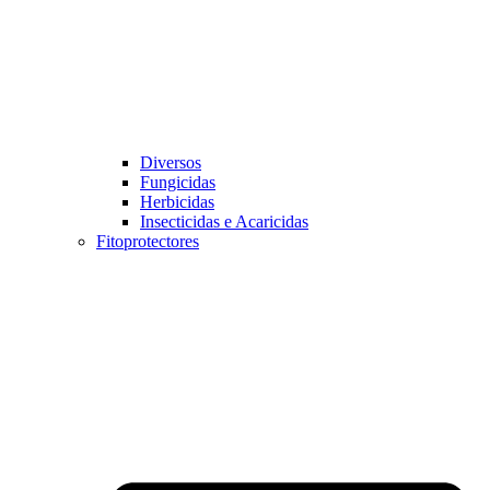
Diversos
Fungicidas
Herbicidas
Insecticidas e Acaricidas
Fitoprotectores