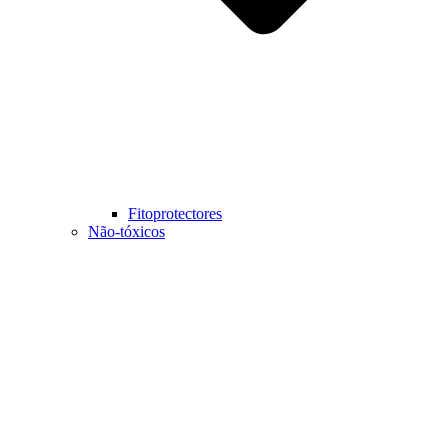
Fitoprotectores
Não-tóxicos